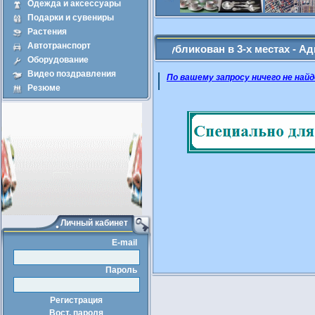
Одежда и аксессуары
Подарки и сувениры
Продажа
Арен
Растения
Автотранспорт
е Вами объявление будет опубликован в 3-х местах - Админ: (9
Оборудование
Видео поздравления
По вашему запросу ничего не найд
Резюме
Личный кабинет
E-mail
Пароль
Регистрация
Вост. пароля