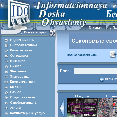
Главная
Па
Все категории
Недвижимость
Бытовая техника
Комп. техника
Пользователей: 2382
Оргтехника
Вакансии
Бизнес
Поиск
Животные
Знакомства
Включит
Коммуникаторы
Мебель
Разное
Покупка
Прод
Средства связи
Стройматериалы
Услуги
Компьютерные услуги