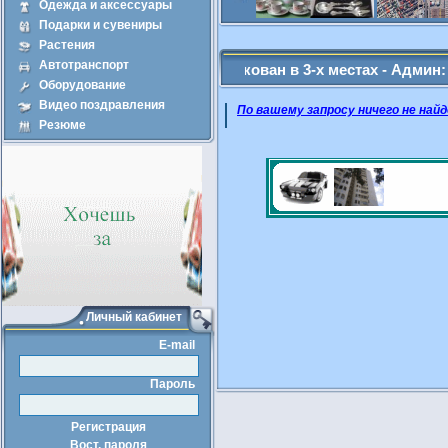
Одежда и аксессуары
Подарки и сувениры
Продажа
Арен
Растения
Автотранспорт
и объявление будет опубликован в 3-х местах - Админ: (97) 7
Оборудование
Видео поздравления
По вашему запросу ничего не найд
Резюме
Личный кабинет
E-mail
Пароль
Регистрация
Вост. пароля