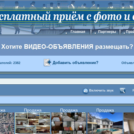
Главная
Партнеры
Прай
Добавить объявление?
ателей: 2382
Объявл
Включить звук
ажа
Продажа
Продажа
Продажа