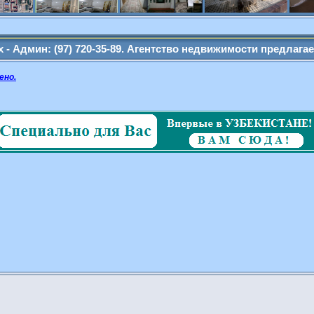
ажа
ин: (97) 720-35-89. Агентство недвижимости предлагает свои у
ено.