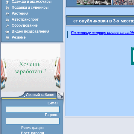
Одежда и аксессуары
Подарки и сувениры
Покупка
Прод
Растения
Автотранспорт
щенные Вами объявление будет опубликован в 3-х местах - Адм
Оборудование
Видео поздравления
По вашему запросу ничего не найд
Резюме
Личный кабинет
E-mail
Пароль
Регистрация
Вост. пароля