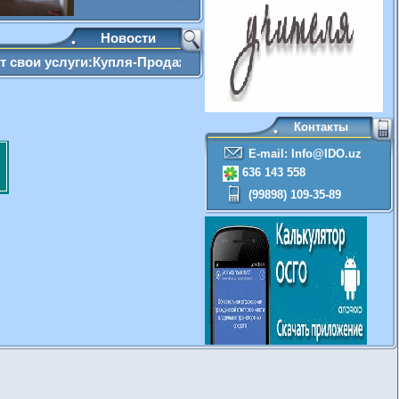
Новости
слуги:Купля-Продажа,Сбор документов, оформление наследства,
Контакты
E-mail: Info@IDO.uz
636 143 558
(99898) 109-35-89