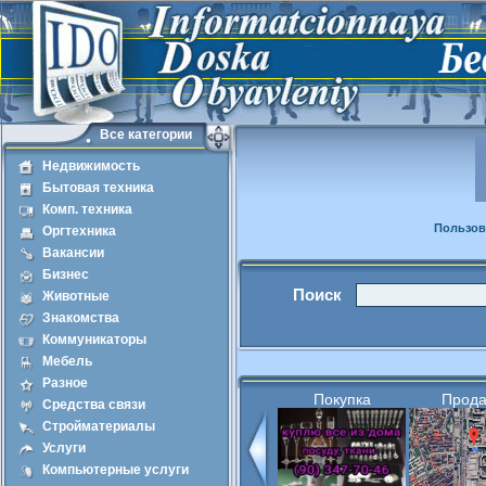
Все категории
Недвижимость
Бытовая техника
Комп. техника
Пользов
Оргтехника
Вакансии
Бизнес
Поиск
Животные
Знакомства
Коммуникаторы
Мебель
Разное
Покупка
Прод
Средства связи
Стройматериалы
Услуги
Компьютерные услуги