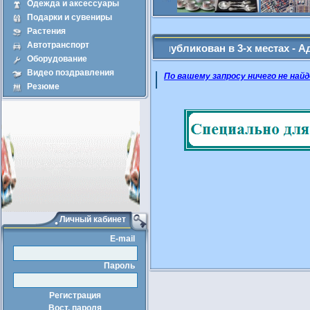
Одежда и аксессуары
Подарки и сувениры
Продажа
Арен
Растения
Автотранспорт
е Вами объявление будет опубликован в 3-х местах - Админ: (
Оборудование
Видео поздравления
По вашему запросу ничего не найд
Резюме
Личный кабинет
E-mail
Пароль
Регистрация
Вост. пароля