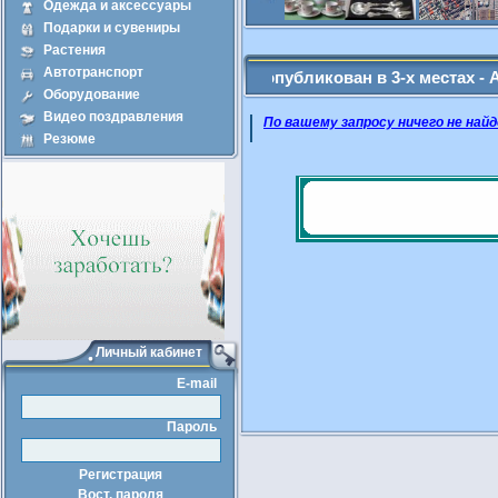
Одежда и аксессуары
Подарки и сувениры
Продажа
Арен
Растения
Автотранспорт
ые Вами объявление будет опубликован в 3-х местах - Админ: 
Оборудование
Видео поздравления
По вашему запросу ничего не найд
Резюме
Личный кабинет
E-mail
Пароль
Регистрация
Вост. пароля