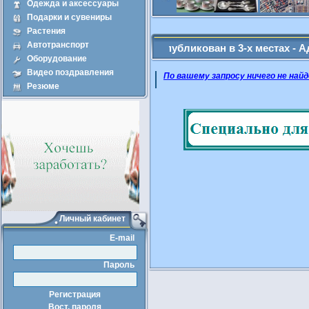
Одежда и аксессуары
Подарки и сувениры
Продажа
Арен
Растения
Автотранспорт
ые Вами объявление будет опубликован в 3-х местах - Админ: (
Оборудование
Видео поздравления
По вашему запросу ничего не найд
Резюме
Личный кабинет
E-mail
Пароль
Регистрация
Вост. пароля