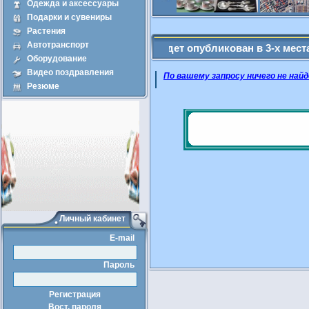
Одежда и аксессуары
Подарки и сувениры
Продажа
Арен
Растения
Автотранспорт
ещенные Вами объявление будет опубликован в 3-х местах - Адм
Оборудование
Видео поздравления
По вашему запросу ничего не найд
Резюме
Личный кабинет
E-mail
Пароль
Регистрация
Вост. пароля