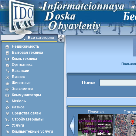
Все категории
Недвижимость
Бытовая техника
Комп. техника
Пользов
Оргтехника
Вакансии
Бизнес
Поиск
Животные
Знакомства
Коммуникаторы
Мебель
Разное
Покупка
Прод
Средства связи
Стройматериалы
Услуги
Компьютерные услуги