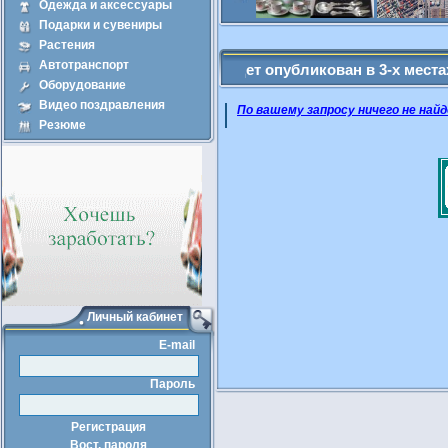
Одежда и аксессуары
Подарки и сувениры
Покупка
Прод
Растения
Автотранспорт
щенные Вами объявление будет опубликован в 3-х местах - Адм
Оборудование
Видео поздравления
По вашему запросу ничего не найд
Резюме
Личный кабинет
E-mail
Пароль
Регистрация
Вост. пароля