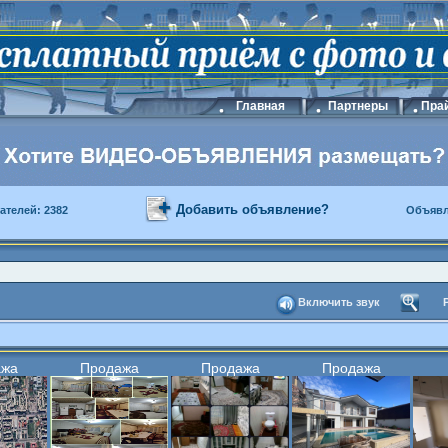
Главная
Партнеры
Прай
Добавить объявление?
ателей: 2382
Объявл
Включить звук
ажа
Продажа
Продажа
Продажа