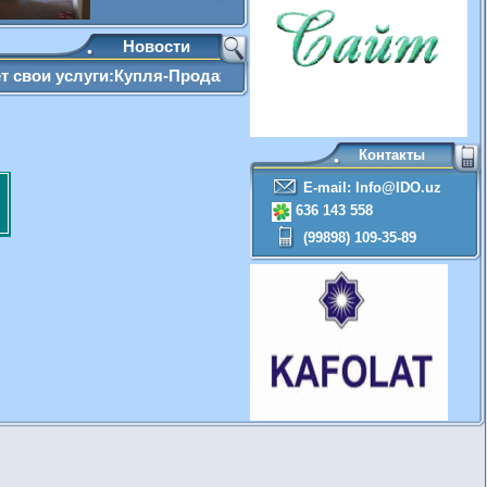
Новости
слуги:Купля-Продажа,Сбор документов, оформление наследства,
Контакты
E-mail: Info@IDO.uz
636 143 558
(99898) 109-35-89