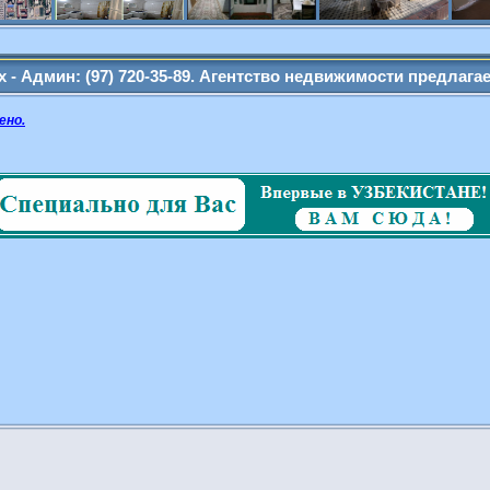
ажа
ин: (97) 720-35-89. Агентство недвижимости предлагает свои у
ено.