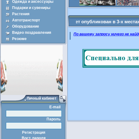
Одежда и аксессуары
Подарки и сувениры
Продажа
Арен
Растения
Автотранспорт
щенные Вами объявление будет опубликован в 3-х местах - Адми
Оборудование
Видео поздравления
По вашему запросу ничего не найд
Резюме
Личный кабинет
E-mail
Пароль
Регистрация
Вост. пароля