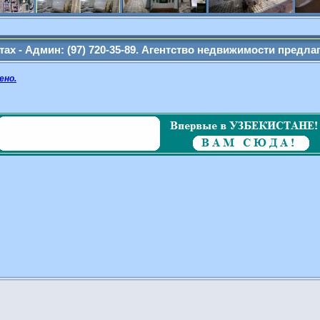
ажа
дмин: (97) 720-35-89. Агентство недвижимости предлагает сво
ено.