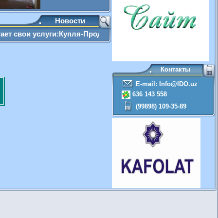
Новости
и услуги:Купля-Продажа,Сбор документов, оформление наследств
Контакты
E-mail: Info@IDO.uz
636 143 558
(99898) 109-35-89