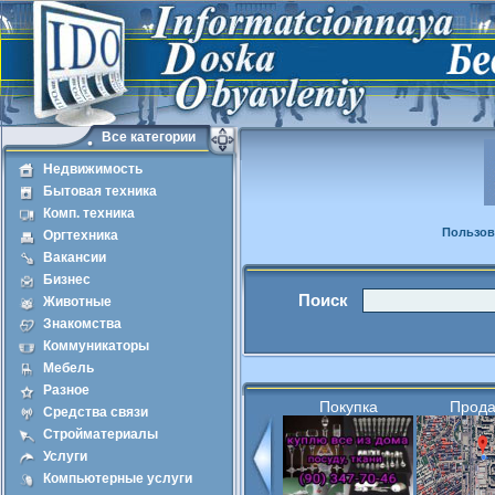
Все категории
Недвижимость
Бытовая техника
Комп. техника
Пользов
Оргтехника
Вакансии
Бизнес
Поиск
Животные
Знакомства
Коммуникаторы
Мебель
Разное
Покупка
Прод
Средства связи
Стройматериалы
Услуги
Компьютерные услуги