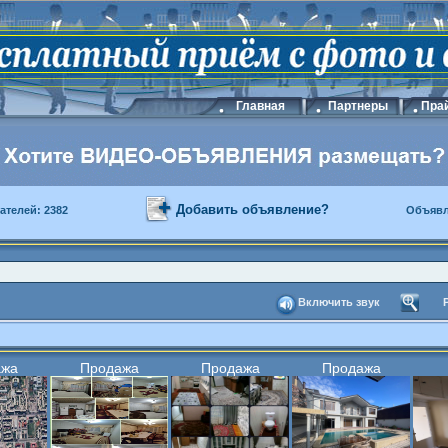
Главная
Партнеры
Прай
Добавить объявление?
ателей: 2382
Объявл
Включить звук
ажа
Продажа
Продажа
Продажа